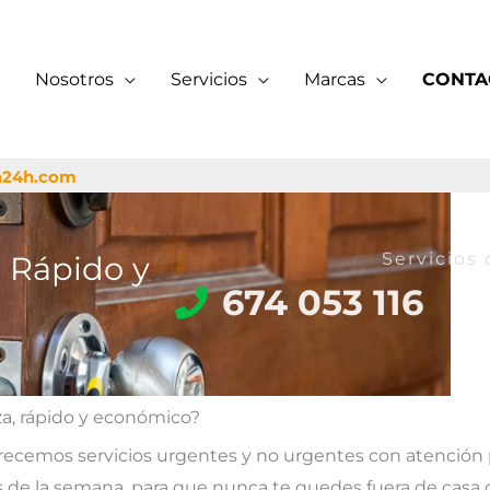
Nosotros
Servicios
Marcas
CONTA
a24h.com
Servicios 
o Rápido y
674 053 116
za, rápido y económico?
recemos servicios urgentes y no urgentes con atención 
días de la semana, para que nunca te quedes fuera de cas