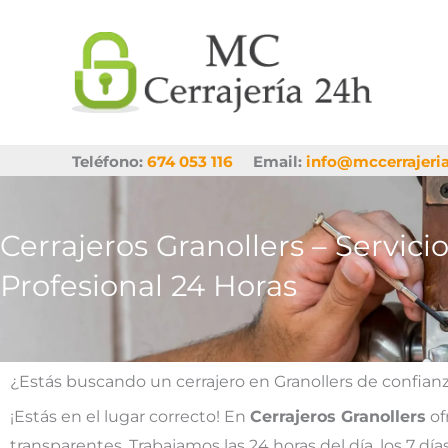
Ir
al
contenido
Teléfono:
674 053 116
Email:
info@mccerrajeri
Cerrajeros Granollers – Servici
Profesional 24 Horas
¿Estás buscando un cerrajero en Granollers de confian
¡Estás en el lugar correcto! En
Cerrajeros Granollers
of
transparentes. Trabajamos las 24 horas del día, los 7 