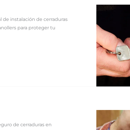
l de instalación de cerraduras
nollers para proteger tu
eguro de cerraduras en