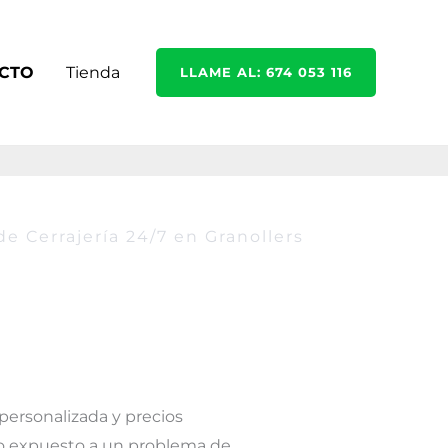
CTO
Tienda
LLAME AL: 674 053 116
de Cerrajería 24/7 en Granollers
personalizada y precios
a o expuesto a un problema de