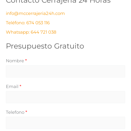
g
i
o
v
info@mccerrajeria24h.com
r
o
Teléfono: 674 053 116
í
s
Whatsapp: 644 721 038
a
s
Presupuesto Gratuito
Nombre
*
Email
*
Telefono
*