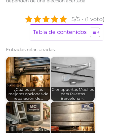
dependen de una elección acertada.
5/5 - (1 voto)
Tabla de contenidos
Entradas relacionadas:
¿Cuáles son las
Cierrapuertas Muelles
mejores opciones de
para Puertas
reparación de…
Barcelona -…