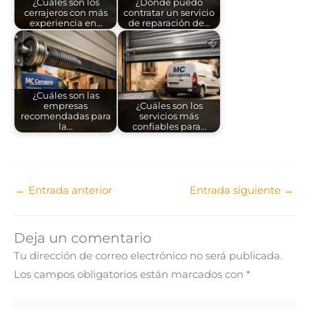
¿Cuáles son los
¿Dónde puedo
cerrajeros con más
contratar un servicio
experiencia en…
de reparación de…
¿Cuáles son las
empresas
¿Cuáles son los
recomendadas para
servicios más
la…
confiables para…
←
Entrada anterior
Entrada siguiente
→
Deja un comentario
Tu dirección de correo electrónico no será publicada.
Los campos obligatorios están marcados con
*
Escribe