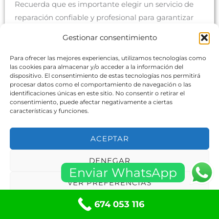
Recuerda que es importante elegir un servicio de
reparación confiable y profesional para garantizar
que la reparación se realice correctamente y que tu
Gestionar consentimiento
puerta de garaje funcione de manera segura y
eficiente.
Para ofrecer las mejores experiencias, utilizamos tecnologías como
las cookies para almacenar y/o acceder a la información del
dispositivo. El consentimiento de estas tecnologías nos permitirá
procesar datos como el comportamiento de navegación o las
identificaciones únicas en este sitio. No consentir o retirar el
consentimiento, puede afectar negativamente a ciertas
¿Qué pasa cuando la puertas garaje corredera no
características y funciones.
cierra bien en Elda?
ACEPTAR
DENEGAR
Enviar WhatsApp
VER PREFERENCIAS
Cuando las puertas de garaje correderas no cierran
674 053 116
Política de cookies
Políticas de privacidad
bien en Elda o en cualquier otra ubicación, pueden