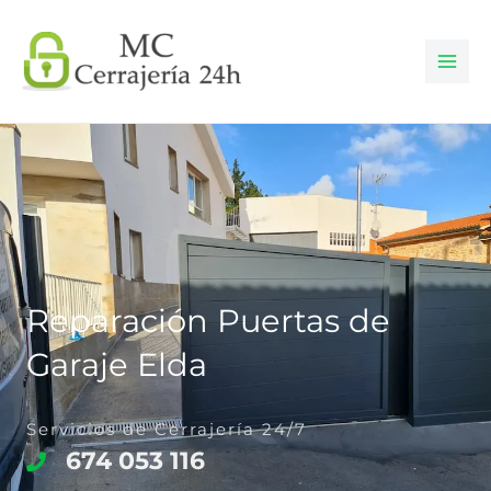
Ir
al
contenido
Reparación Puertas de
Garaje Elda
Servicios de Cerrajería 24/7
674 053 116