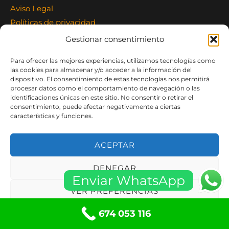
Aviso Legal
Políticas de privacidad
Política de Cookies
Gestionar consentimiento
Términos y condiciones
Para ofrecer las mejores experiencias, utilizamos tecnologías como
Condiciones de Compra
las cookies para almacenar y/o acceder a la información del
Política de cookies (UE)
dispositivo. El consentimiento de estas tecnologías nos permitirá
procesar datos como el comportamiento de navegación o las
Contacte con Nosotros
identificaciones únicas en este sitio. No consentir o retirar el
consentimiento, puede afectar negativamente a ciertas
características y funciones.
Carrer Montserrat 9 Local
08960 Sant Just Desvern, Barcelona
ACEPTAR
info@mccerrajeria24h.com
Teléfono: 674 053 116
DENEGAR
Whatsapp: 644 721 038
Enviar WhatsApp
VER PREFERENCIAS
674 053 116
Política de cookies
Políticas de privacidad