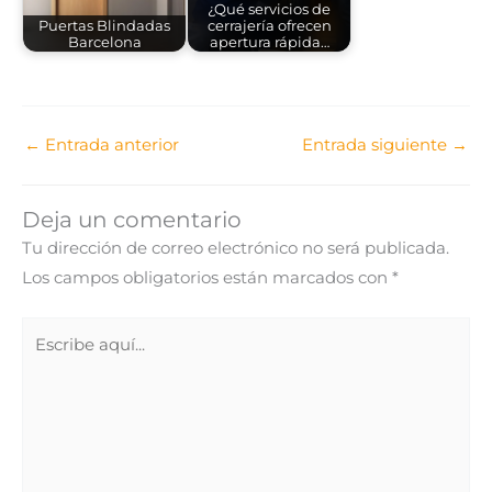
¿Qué servicios de
Puertas Blindadas
cerrajería ofrecen
Barcelona
apertura rápida…
←
Entrada anterior
Entrada siguiente
→
Deja un comentario
Tu dirección de correo electrónico no será publicada.
Los campos obligatorios están marcados con
*
Escribe
aquí...