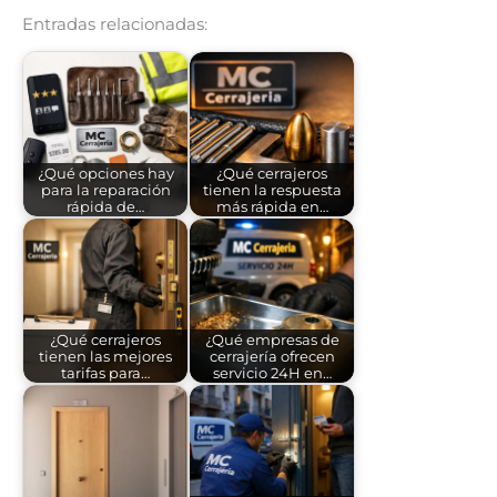
Entradas relacionadas:
¿Qué opciones hay
¿Qué cerrajeros
para la reparación
tienen la respuesta
rápida de…
más rápida en…
¿Qué cerrajeros
¿Qué empresas de
tienen las mejores
cerrajería ofrecen
tarifas para…
servicio 24H en…