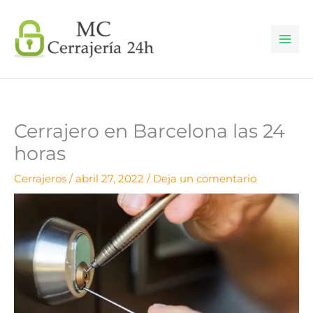
Ir
al
contenido
Cerrajero en Barcelona las 24
horas
Cerrajeros
/
abril 27, 2022
/
Deja un comentario