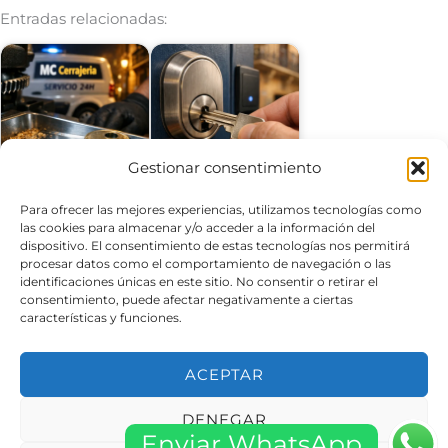
Entradas relacionadas:
¿Qué empresas de
¿Qué servicios de
Gestionar consentimiento
cerrajería ofrecen
cerrajería ofrecen
servicio 24H en…
soluciones…
Para ofrecer las mejores experiencias, utilizamos tecnologías como
las cookies para almacenar y/o acceder a la información del
dispositivo. El consentimiento de estas tecnologías nos permitirá
procesar datos como el comportamiento de navegación o las
identificaciones únicas en este sitio. No consentir o retirar el
consentimiento, puede afectar negativamente a ciertas
¿Qué cerrajeros
¿Qué servicio de
tienen las mejores
cerrajería es más
características y funciones.
tarifas para…
rápido en…
ACEPTAR
DENEGAR
Enviar WhatsApp