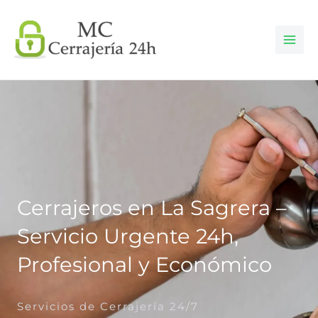
Ir
al
contenido
Cerrajeros en La Sagrera –
Servicio Urgente 24h,
Profesional y Económico
Servicios de Cerrajería 24/7