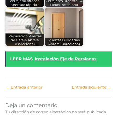
cerrajería ofrecen
Cerrajeros Urgente 24
apertura rápida…
Horas Barcelona
Reparación Puertas
de Garaje Abrera
Puertas Blindadas
(Barcelona)
Abrera (Barcelona)
LEER MÁS
Instalación Eje de Persianas
←
Entrada anterior
Entrada siguiente
→
Deja un comentario
Tu dirección de correo electrónico no será publicada.