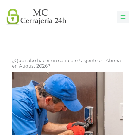
Ir
al
contenido
¿Qué sabe hacer un cerrajero Urgente en Abrera
en August 2026?